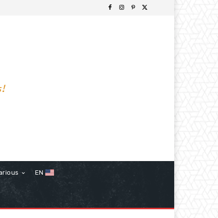
s!
arious
EN