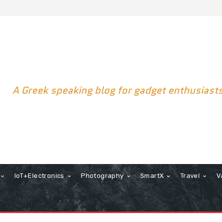
A Greek speaking blog for gadget enthusiast
IoT+Electronics
Photography
SmartX
Travel
V