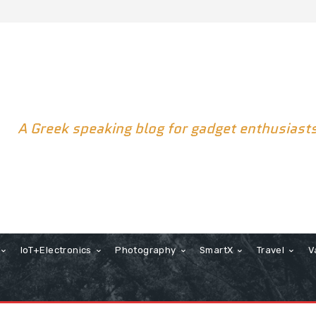
A Greek speaking blog for gadget enthusiast
IoT+Electronics
Photography
SmartX
Travel
V