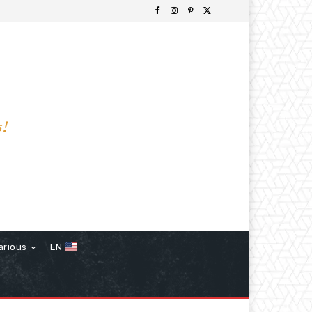
s!
arious
EN