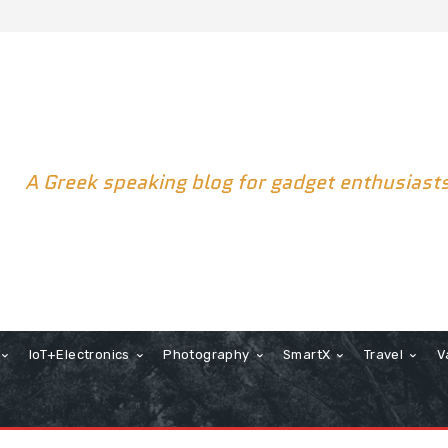
A Greek speaking blog for gadget enthusiast
IoT+Electronics
Photography
SmartX
Travel
V