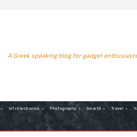
A Greek speaking blog for gadget enthusiast
IoT+Electronics
Photography
SmartX
Travel
V