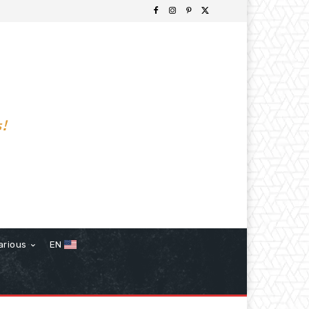
s!
arious
EN