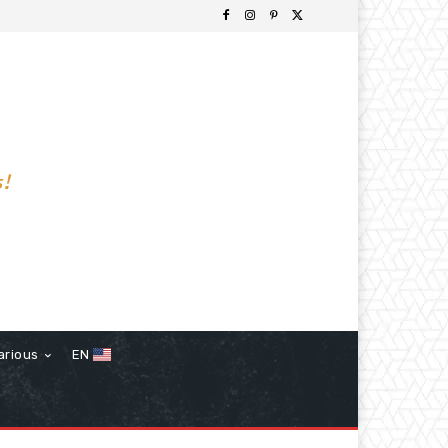
s!
arious
EN