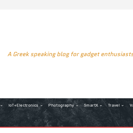
A Greek speaking blog for gadget enthusiast
IoT+Electronics
Photography
SmartX
Travel
V